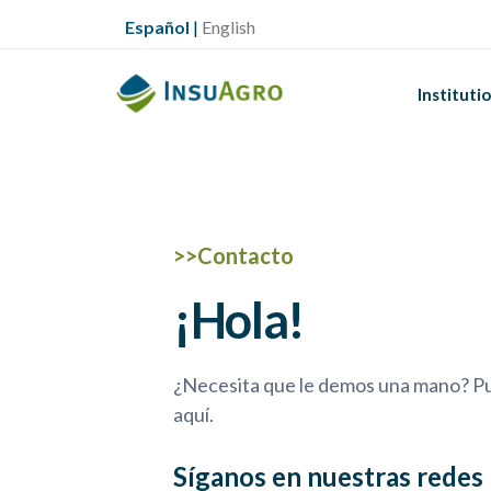
Menú Secundario
Skip to main content
Español
|
English
Menú Primario
Instituti
>>Contacto
¡Hola!
¿Necesita que le demos una mano? Pu
aquí.
Síganos en nuestras redes