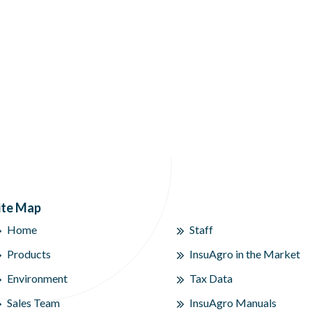
ite Map
Home
Staff
Products
InsuAgro in the Market
Environment
Tax Data
Sales Team
InsuAgro Manuals