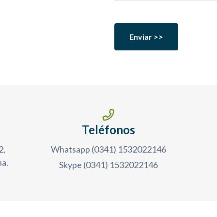
Imagen
Imag
Teléfonos
2,
Whatsapp
(0341) 1532022146
a.
Skype
(0341) 1532022146