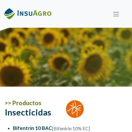
Menú Secundario
Menú Primario
Pasar al contenido principal
>> Productos
Insecticidas
Bifentrin 10 BAC
[Bifentrin 10% EC]