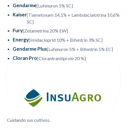
Gendarme
[Lufenuron 5% SC]
Kaiser
[Tiametoxam 14,1% + Lambdacialotrina 10,6%
SC]
Fury
[Zetametrina 20% EW]
Energy
[Imidacloprid 10% + Bifentrin 3% SC]
Gendarme Plus
[Lufenuron 5% + Bifentrin 5% EC]
Cloran Pro
[Clorantraniliprole 20 %]
Menú Footer
Cuidando sus cultivos.