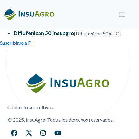
Menú Secundario
Menú Primario
Pasar al contenido principal
Diflufenican 50 Insuagro
[Diflufenican 50% SC]
Suscribirse a F
Menú Footer
Cuidando sus cultivos.
© 2025, InsuAgro. Todos los derechos reservados.